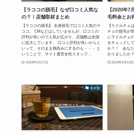
【ラココの脱毛】なぜ口コミ人気な
【2020年
の？！店舗取材まとめ
毛料金とお
【ラココの脱毛】 全身脱毛で口コミ人気のラ
【ラドルチェは
ココ。 CMなどはしていませんが、口コミの
チェの脱毛が
評判が良いので人気が広がり、店舗数は全国
にラドルチェ
に拡大しています。 口コミ評判が良いからと
をチェックし
いって、そのまま鵜呑みにするのも・・・ と
か？！ あな
いうことで、サイト運営女性スタッフ...
かりましたか？
2019年5月17日
2019年5月13日
未分類