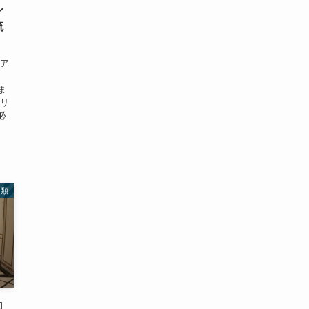
ン
流
 ア
ま
セリ
必
分類
口