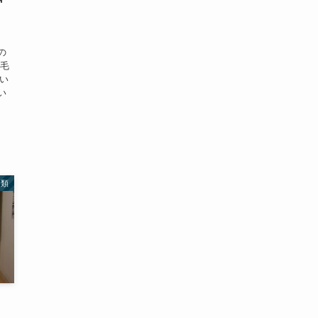
の
脱毛
とい
い
。
分類