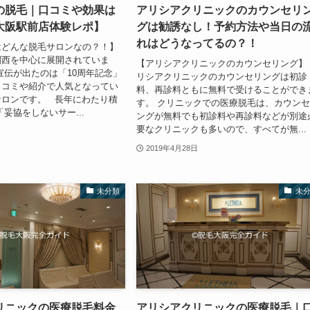
の脱毛｜口コミや効果は
アリシアクリニックのカウンセリ
大阪駅前店体験レポ】
グは勧誘なし！予約方法や当日の
れはどうなってるの？！
はどんな脱毛サロンなの？！】
関西を中心に展開されていま
【アリシアクリニックのカウンセリング】
宣伝が出たのは「10周年記念」
リシアクリニックのカウンセリングは初診
口コミや紹介で人気となってい
料、再診料ともに無料で受けることができ
サロンです。 長年にわたり積
す。 クリニックでの医療脱毛は、カウン
妥協をしないサー...
ングが無料でも初診料や再診料などが別途
要なクリニックも多いので、すべてが無...
2019年4月28日
未分類
未
リニックの医療脱毛料金
アリシアクリニックの医療脱毛｜