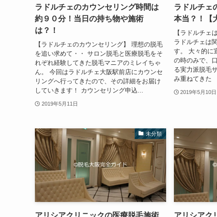
ラドルチェのカウンセリング時間は
ラドルチェ
約９０分！当日の持ち物や施術
本当？！【
は？！
【ラドルチェ
ラドルチェは
【ラドルチェのカウンセリング】 理想の脱毛
す。 大々的に
を追い求めて・・ サロン脱毛と医療脱毛をそ
の時のみで、
れぞれ経験してきた脱毛マニアのミレイちゃ
る実力派脱毛
ん。 今回はラドルチェ大阪駅前店にカウンセ
み重ねてきた 「
リングへ行ってきたので、その詳細をお届け
していきます！ カウンセリング申込...
2019年5月10日
2019年5月11日
未分類
アリシアクリニックの医療脱毛施術
アリシアク