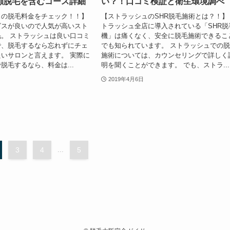
顔脱毛を含むコース詳細
い？！口コミ検証と衛生環境調べ
ュの脱毛料金をチェック！！】
【ストラッシュのSHR脱毛施術とは？！】
ビスが良いので人気が高いスト
トラッシュ全店に導入されている「SHR脱
。 ストラッシュは良い口コミ
機」は痛くなく、安全に脱毛施術できるこ
で、脱毛するなら忘れずにチェ
でも知られています。 ストラッシュでの
いサロンと言えます。 実際に
施術については、カウンセリングで詳しく
脱毛するなら、料金は...
明を聞くことができます。 でも、ストラ...
2019年4月6日
3
4
...
5