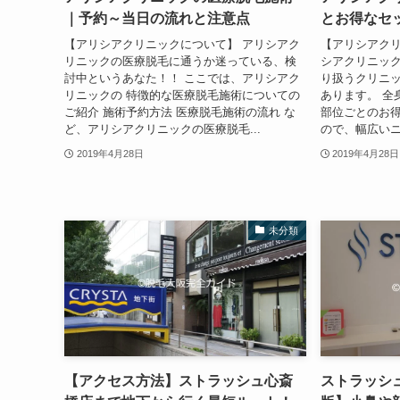
｜予約～当日の流れと注意点
とお得なセ
【アリシアクリニックについて】 アリシアク
【アリシアクリ
リニックの医療脱毛に通うか迷っている、検
シアクリニッ
討中というあなた！！ ここでは、アリシアク
り扱うクリニ
リニックの 特徴的な医療脱毛施術についての
あります。 全
ご紹介 施術予約方法 医療脱毛施術の流れ な
部位ごとのお
ど、アリシアクリニックの医療脱毛...
ので、幅広いニ
2019年4月28日
2019年4月28日
未分類
【アクセス方法】ストラッシュ心斎
ストラッシュ