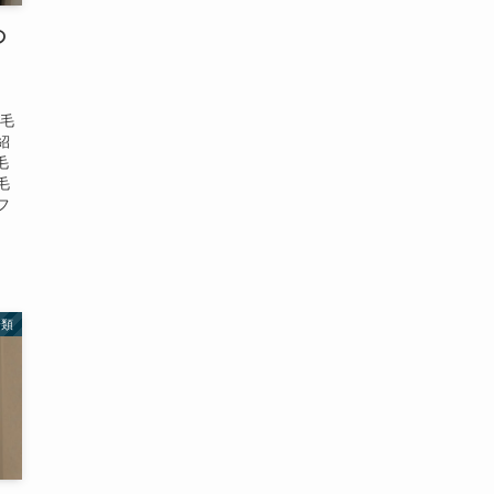
の
」
脱毛
紹
毛
毛
フ
分類