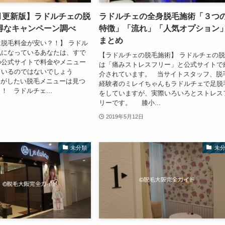
7月更新版】ラドルチェの脱
ラドルチェの全身脱毛施術「３つ
得なキャンペーン調べ
特徴」「流れ」「人気オプション
まとめ
脱毛料金が安い？！】 ラドル
気になっているあなたは、すで
【ラドルチェの脱毛施術】 ラドルチェの
の公式サイトで料金やメニュー
は「痛みストレスフリー」と公式サイトで
ているのではないでしょう
介されています。 当サイトスタッフ、脱
たがしたい脱毛メニューは見つ
経験者のミレイちゃんもラドルチェで足脱
！ ラドルチェ...
をしていますが、実際いろいろとストレス
リーです。 膝小...
2019年5月12日
未分類
未