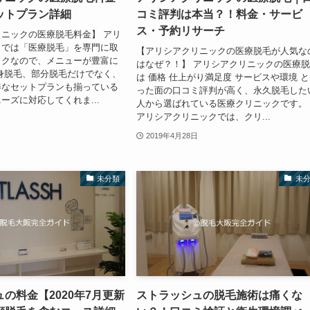
ットプラン詳細
コミ評判は本当？！料金・サービ
ス・予約リサーチ
ニックの医療脱毛料金】 アリ
クでは「医療脱毛」を専門に取
【アリシアクリニックの医療脱毛が人気な
ックなので、メニューが豊富に
はなぜ？！】 アリシアクリニックの医療
身脱毛、部分脱毛だけでなく、
は 価格 仕上がり満足度 サービスや環境 
得なセットプランも揃っている
った面の口コミ評判が高く、永久脱毛した
ーズに対応してくれま...
人から選ばれている医療クリニックです
アリシアクリニックでは、クリ...
2019年4月28日
未分類
未
の料金【2020年7月更新
ストラッシュの脱毛施術は痛くな