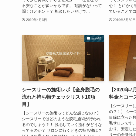
不安なことが多いからです。 勧誘がないって
心！ とにかく
聞くけどホント？ 相談したいだけで...
ていることでコ
2019年4月3日
2019年3月30日
未分類
シースリーの施術レポ【全身脱毛の
【2020年
流れと持ち物チェックリスト10項
料金とコー
目】
【シースリー
の？！】 シー
【シースリーの施術ってどんな感じなの？】
目線に立った
シースリーではどのような脱毛施術が行われ
毛サロンです。
るのでしょう？！ 脱毛していく流れがどうな
おり、安定した
ってるのか？ サロンに行くときの持ち物は？
リーの全身脱毛