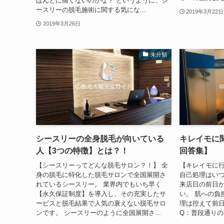
ほんとに痛くないのかな？ というように、シ
ースリーの脱毛施術に関する気にな...
2019年3月22日
2019年3月26日
未分類
シースリーの全身脱毛が向いている
キレイモに
人【3つの特徴】とは？！
回答集】
【シースリーってどんな脱毛サロン？！】 全
【キレイモに行
身の脱毛に特化した脱毛サロンで全国展開さ
自己処理はいつ
れているシースリー。 業界内でもいち早く
来店日の前日か
【永久保証制度】を導入し、その充実したサ
い。 肌への負
ービスと脱毛結果で人気の衰えない脱毛サロ
理は控えて前
ンです。 シースリーのように全国展開さ...
Q：普段通りの