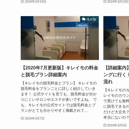
2019年3月15日
2019年3月13日
未分類
【2020年7月更新版】キレイモの料金
【詳細案内
と脱毛プラン詳細案内
ングに行く
流れ
【キレイモの脱毛料金とプラン】 キレイモの
脱毛料金をプランごとに詳しく紹介していき
【キレイモのカ
ます！ 公式サイトを見ても、脱毛料金が分か
レイモのカウ
りにくいサロンやエステが多いですよね。 で
で受けても無料
も、キレイモの公式サイトでは脱毛料金とプ
に脱毛できるの
ランがとても分かりやすく掲載されて...
だけど大丈夫？
本当にないの？
2019年3月7日
2019年3月5日