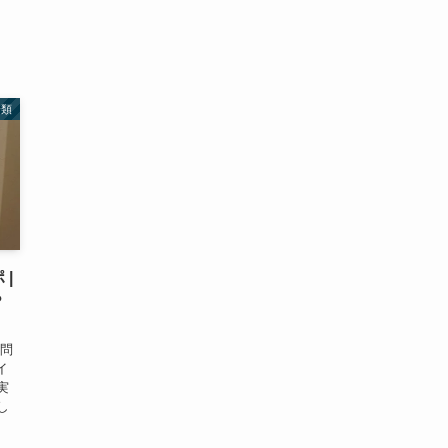
分類
|
？
、
疑問
イ
実
し