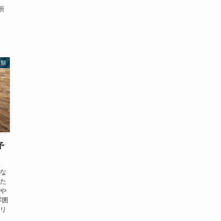
所
分類
予
れな
した
りや
雰囲
スリ