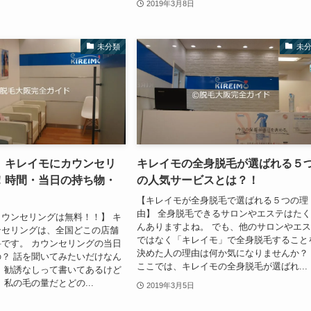
2019年3月8日
未分類
未
】キレイモにカウンセリ
キレイモの全身脱毛が選ばれる５
！時間・当日の持ち物・
の人気サービスとは？！
【キレイモが全身脱毛で選ばれる５つの理
由】 全身脱毛できるサロンやエステはた
ウンセリングは無料！！】 キ
んありますよね。 でも、他のサロンやエ
ンセリングは、全国どこの店舗
ではなく「キレイモ」で全身脱毛すること
です。 カウンセリングの当日
決めた人の理由は何か気になりませんか？
？ 話を聞いてみたいだけなん
ここでは、キレイモの全身脱毛が選ばれ...
 勧誘なしって書いてあるけど
 私の毛の量だとどの...
2019年3月5日