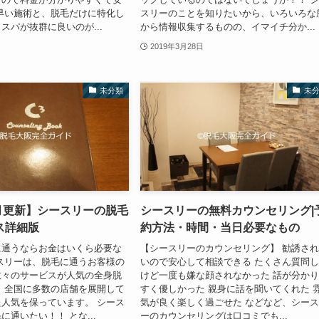
早い施術と、脱毛だけに特化し
スリーのことを知りたいから、いろいろな
スパが抜群に良いのが...
から情報収集するものの、イマイチ分か...
2019年3月28日
未分類
未
7月更新】シースリーの脱毛
シースリーの無料カウンセリング|
ス詳細版
約方法・時間・当日必要なもの
に通うならお金はいくら必要な
【シースリーのカウンセリング】 勧誘さ
スリーは、脱毛に通うお客様の
いので安心して相談できる たくさん質問
数々のサービスが人気の全身脱
けど一度も嫌な顔されなかった 話が分か
 全国に多数の店舗を展開して
すく優しかった 親身に話を聞いてくれた 
人気を保っています。 シース
気が良く楽しく過ごせた などなど、シー
に通いたい！！ とな...
ーのカウンセリングは口コミでも...