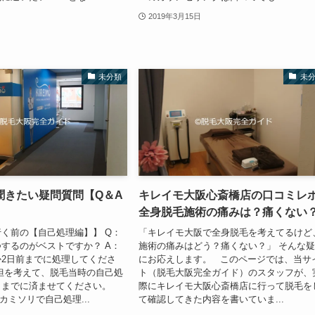
2019年3月15日
未分類
未
聞きたい疑問質問【Q＆A
キレイモ大阪心斎橋店の口コミレポ 
全身脱毛施術の痛みは？痛くない
く前の【自己処理編】】 Q：
「キレイモ大阪で全身脱毛を考えてるけど
するのがベストですか？ A：
施術の痛みはどう？痛くない？」 そんな
2日前までに処理してくださ
にお応えします。 このページでは、当サ
担を考えて、脱毛当時の自己処
ト（脱毛大阪完全ガイド）のスタッフが、
日までに済ませてください。
際にキレイモ大阪心斎橋店に行って脱毛を
カミソリで自己処理...
て確認してきた内容を書いていま...