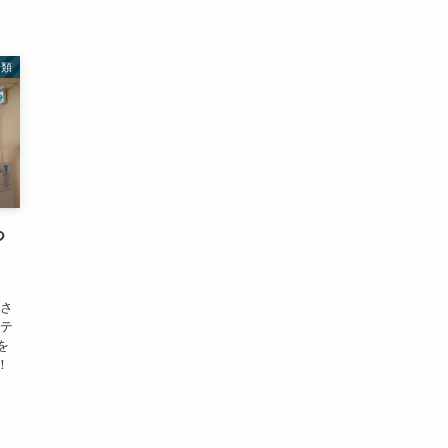
分類
つ
くさ
ステ
を
！